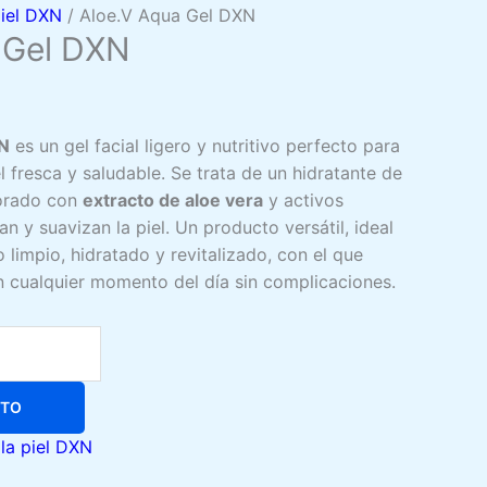
piel DXN
/ Aloe.V Aqua Gel DXN
 Gel DXN
io
l
XN
es un gel facial ligero y nutritivo perfecto para
 fresca y saludable. Se trata de un hidratante de
.00.
borado con
extracto de aloe vera
y activos
n y suavizan la piel. Un producto versátil, ideal
 limpio, hidratado y revitalizado, con el que
en cualquier momento del día sin complicaciones.
ITO
la piel DXN
N