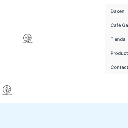
Ir
al
Daxen
contenido
Café G
Tienda
Produc
Contac