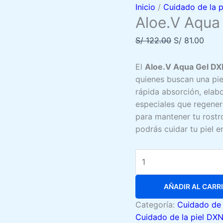
Inicio
/
Cuidado de la 
Aloe.V Aqua
El
El
S/
122.00
S/
81.00
precio
prec
original
actua
El
Aloe.V Aqua Gel D
era:
es:
quienes buscan una piel
S/ 122.00.
S/ 81
rápida absorción, ela
especiales que regenera
para mantener tu rostro
podrás cuidar tu piel 
Aloe.V
Aqua
Gel
AÑADIR AL CARR
DXN
cantidad
Categoría:
Cuidado de 
Cuidado de la piel DX