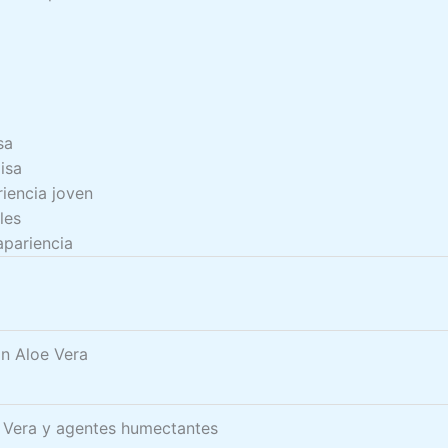
sa
isa
iencia joven
les
apariencia
on Aloe Vera
 Vera y agentes humectantes