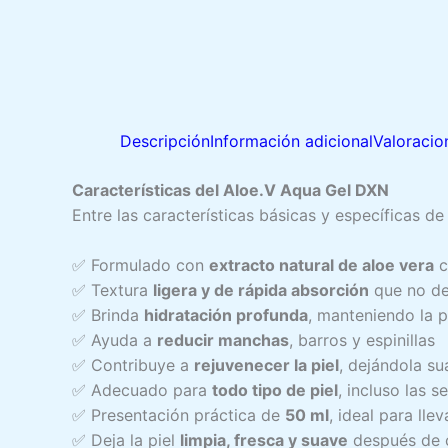
Descripción
Información adicional
Valoracio
Características del Aloe.V Aqua Gel DXN
Entre las características básicas y específicas d
✅ Formulado con
extracto natural de aloe vera
c
✅ Textura
ligera y de rápida absorción
que no de
✅ Brinda
hidratación profunda
, manteniendo la 
✅ Ayuda a
reducir manchas
, barros y espinillas
✅ Contribuye a
rejuvenecer la piel
, dejándola su
✅ Adecuado para
todo tipo de piel
, incluso las s
✅ Presentación práctica de
50 ml
, ideal para lle
✅ Deja la piel
limpia, fresca y suave
después de c