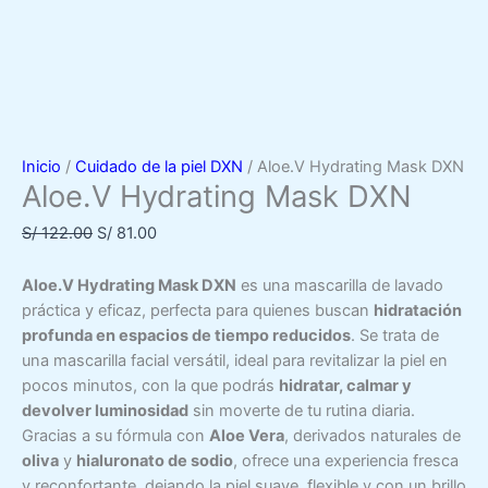
Inicio
/
Cuidado de la piel DXN
/ Aloe.V Hydrating Mask DXN
Aloe.V Hydrating Mask DXN
El
El
S/
122.00
S/
81.00
precio
precio
original
actual
Aloe.V Hydrating Mask DXN
es una mascarilla de lavado
era:
es:
práctica y eficaz, perfecta para quienes buscan
hidratación
S/ 122.00.
S/ 81.00.
profunda en espacios de tiempo reducidos
. Se trata de
una mascarilla facial versátil, ideal para revitalizar la piel en
pocos minutos, con la que podrás
hidratar, calmar y
devolver luminosidad
sin moverte de tu rutina diaria.
Gracias a su fórmula con
Aloe Vera
, derivados naturales de
oliva
y
hialuronato de sodio
, ofrece una experiencia fresca
y reconfortante, dejando la piel suave, flexible y con un brillo