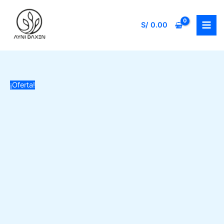
Ir
DXN
al
cantidad
S/
0.00
contenido
¡Oferta!