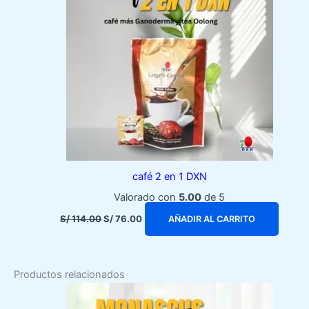
café 2 en 1 DXN
Valorado con
5.00
de 5
El
El
S/
114.00
S/
76.00
AÑADIR AL CARRITO
precio
precio
original
actual
era:
es:
S/ 114.00.
S/ 76.00.
Productos relacionados