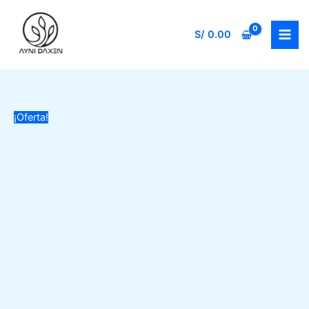
Ir
al
S/
0.00
contenido
¡Oferta!