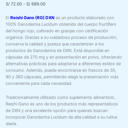
Rango
S/
72.00
-
S/
689.00
de
precios:
El
Reishi Gano (RG) DXN
es un producto elaborado con
desde
100% Ganoderma Lucidum obtenido del cuerpo fructífero
S/ 72.00
del hongo rojo, cultivado en granjas con certificación
hasta
orgánica. Gracias a su cuidadoso proceso de producción,
S/ 689.00
conserva la calidad y pureza que caracterizan a los
productos de Ganoderma de DXN. Está disponible en
cápsulas de 270 mg y en presentación en polvo, ofreciendo
alternativas prácticas para adaptarse a diferentes estilos de
consumo. Además, puede encontrarse en frascos de 30,
90 y 360 cápsulas, permitiendo elegir la presentación más
conveniente para cada necesidad.
Tradicionalmente utilizado como suplemento alimenticio,
Reishi Gano es uno de los productos más representativos
de DXN y una excelente opción para quienes buscan
incorporar Ganoderma Lucidum de alta calidad a su rutina
diaria.