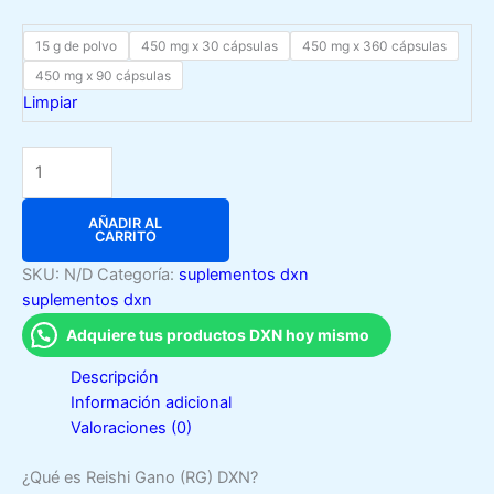
15 g de polvo
450 mg x 30 cápsulas
450 mg x 360 cápsulas
450 mg x 90 cápsulas
Limpiar
Reishi
Gano
(RG)
AÑADIR AL
DXN
CARRITO
cantidad
SKU:
N/D
Categoría:
suplementos dxn
suplementos dxn
Adquiere tus productos DXN hoy mismo
Descripción
Información adicional
Valoraciones (0)
¿Qué es Reishi Gano (RG) DXN?