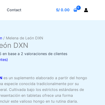
Contact
S/
0.00
xn
/ Melena de León DXN
León DXN
5 en base a
2
valoraciones de clientes
ntes)
XN
es un suplemento elaborado a partir del hongo
una especie conocida tradicionalmente por su
eral. Cultivada bajo los estrictos estándares de
resentación en tabletas ofrece una forma
cluir este valioso hongo en tu rutina diaria.