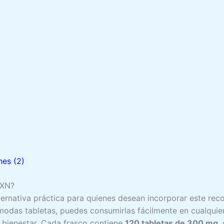
nes (2)
DXN?
ernativa práctica para quienes desean incorporar este reco
modas tabletas, puedes consumirlas fácilmente en cualquie
 bienestar. Cada frasco contiene
120 tabletas de 300 mg
,