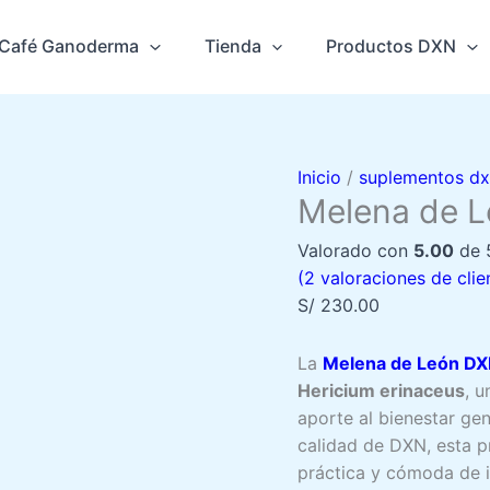
Café Ganoderma
Tienda
Productos DXN
Inicio
/
suplementos d
Melena de 
Valorado con
5.00
de 
(
2
valoraciones de clie
S/
230.00
La
Melena de León D
Hericium erinaceus
, 
aporte al bienestar gen
calidad de DXN, esta p
práctica y cómoda de in