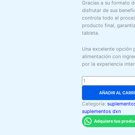
Gracias a su formato d
disfrutar de sus benef
controla todo el proces
producto final, garant
tableta.
Una excelente opción 
alimentación con ingre
por la experiencia inte
Melena
de
AÑADIR AL CARR
León
DXN
Categoría:
suplemento
cantidad
suplementos dxn
Adquiere tus prod