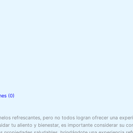
nes (0)
los refrescantes, pero no todos logran ofrecer una experi
uidar tu aliento y bienestar, es importante considerar su c
s propiedades saludables, brindándote una experiencia ref