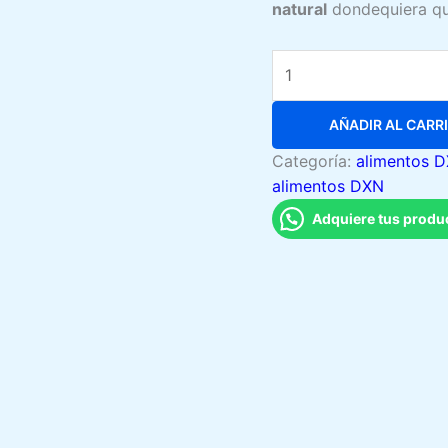
natural
dondequiera qu
Zhi
Mint
Plus
AÑADIR AL CARR
DXN
cantidad
Categoría:
alimentos 
alimentos DXN
Adquiere tus prod