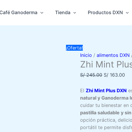
Plus
original
actual
DXN
era:
es:
Café Ganoderma
Tienda
Productos DXN
cantidad
S/ 245.00.
S/ 163.00.
¡Oferta!
Inicio
/
alimentos DXN
/
Zhi Mint Pl
El
El
S/
245.00
S/
163.00
precio
pre
original
act
El
Zhi Mint Plus DXN
es
era:
es:
natural y Ganoderma 
S/ 245.00.
S/ 
cuidar tu bienestar en 
pastilla saludable y si
opción práctica, delici
portátil te permite dis