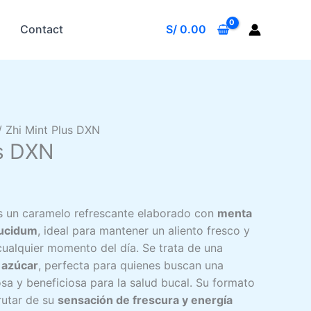
Contact
S/
0.00
 Zhi Mint Plus DXN
us DXN
cio
ual
 un caramelo refrescante elaborado con
menta
lucidum
, ideal para mantener un aliento fresco y
163.00.
cualquier momento del día. Se trata de una
n azúcar
, perfecta para quienes buscan una
osa y beneficiosa para la salud bucal. Su formato
frutar de su
sensación de frescura y energía