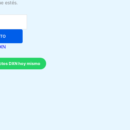
e estés.
ITO
DXN
uctos DXN hoy mismo