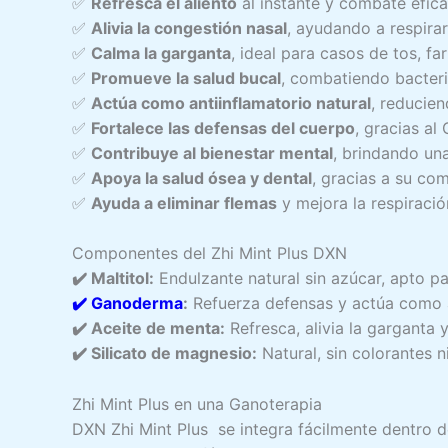
✅
Refresca el aliento
al instante y combate efica
✅
Alivia la congestión nasal
, ayudando a respirar
✅
Calma la garganta
, ideal para casos de tos, fari
✅
Promueve la salud bucal
, combatiendo bacteri
✅
Actúa como antiinflamatorio natural
, reducien
✅
Fortalece las defensas del cuerpo
, gracias al
✅
Contribuye al bienestar mental
, brindando una
✅
Apoya la salud ósea y dental
, gracias a su co
✅
Ayuda a eliminar flemas
y mejora la respiració
Componentes del Zhi Mint Plus DXN
✔️ Maltitol:
Endulzante natural sin azúcar, apto pa
✔️ Ganoderma
:
Refuerza defensas y actúa como a
✔️ Aceite de menta:
Refresca, alivia la garganta 
✔️ Silicato de magnesio:
Natural, sin colorantes n
Zhi Mint Plus en una Ganoterapia
DXN Zhi Mint Plus se integra fácilmente dentro 